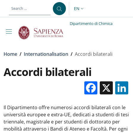
Skip to main content
Skip to footer content
EN
LANGUAGE SWITCHER: CURR
Dipartimento di Chimica
Breadcrumb
Home
/
Internationalisation
/
Accordi bilaterali
Accordi bilaterali
Facebo
X
Il Dipartimento offre numerosi accordi bilaterali con le
università europee e extra-UE, dedicati a studenti di tesi
triennale, magistrale e per studenti di dottorato per
mobilità attraverso i Bandi di Ateneo e Facoltà. Per ogni