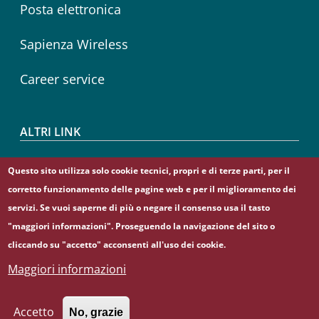
Posta elettronica
Sapienza Wireless
Career service
ALTRI LINK
CIAO
Questo sito utilizza solo cookie tecnici, propri e di terze parti, per il
corretto funzionamento delle pagine web e per il miglioramento dei
Sapienza Store
servizi. Se vuoi saperne di più o negare il consenso usa il tasto
"maggiori informazioni". Proseguendo la navigazione del sito o
cliccando su "accetto" acconsenti all'uso dei cookie.
Maggiori informazioni
© Sapienza Università di Roma - Piazzale Aldo Moro 5,
00185 Roma - (+39) 06 49911 - C.F.: 80209930587 - P. Iva:
02133771002
Accetto
No, grazie