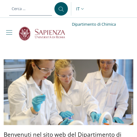
Salta al contenuto principale
Skip to footer content
IT
SELETTORE LINGUA: CURREN
Dipartimento di Chimica
Dipartimento di Chimic
Benvenuti nel sito web del
Benvenuti nel sito web del Dipartimento di