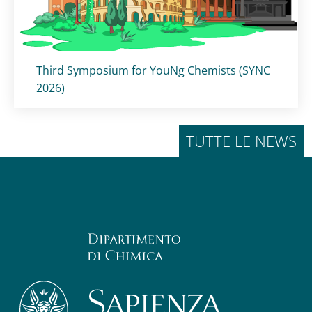
Titolo card
:
Third Symposium for YouNg Chemists (SYNC
2026)
TUTTE LE NEWS