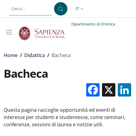
Salta al contenuto principale
Skip to footer content
IT
SELETTORE LINGUA: CURREN
Dipartimento di Chimica
Briciole di pane
Home
/
Didattica
/
Bacheca
Bacheca
Facebo
X
Questa pagina raccoglie opportunità ed eventi di
interesse per studenti e studentesse, come seminari,
conferenze, sessioni di laurea e notizie utili.