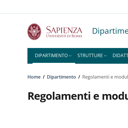
Slim to
Salta al contenuto principale
Skip to footer content
Dipartime
DIPARTIMENTO
STRUTTURE
DIDATT
Briciole di pane
Home
/
Dipartimento
/
Regolamenti e moduli
Regolamenti e modul