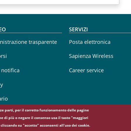
oter menu
EO
SERVIZI
istrazione trasparente
Posta elettronica
rsi
Sapienza Wireless
i notifica
Career service
cy
rio
erze parti, per il corretto funzionamento delle pagine
ne di più o negare il consenso usa il tasto "maggiori
cliccando su "accetto" acconsenti all'uso dei cookie.
5, 00185 Roma - (+39) 06 49911 - C.F.: 80209930587 - P. Iva: 02133