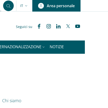
Area personale
IT
SELETTORE LINGUA: CURRENT LANGUAGE
Facebook
Instagram
Linkedin
Twitter
YouTube
Seguici su
TERNAZIONALIZZAZIONE
NOTIZIE
nkedIn
ENU CEV SECOND NAVIGATION
Chi siamo