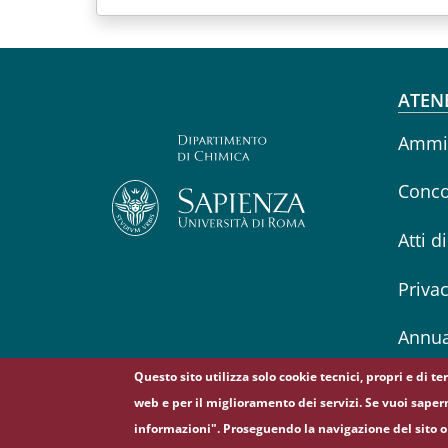
Fo
ATEN
Ammin
Conco
Atti d
Priva
Annua
Questo sito utilizza solo cookie tecnici, propri e di t
web e per il miglioramento dei servizi. Se vuoi saper
informazioni". Proseguendo la navigazione del sito o 
© Sapienza Università di Roma - Piazzale Aldo Moro 