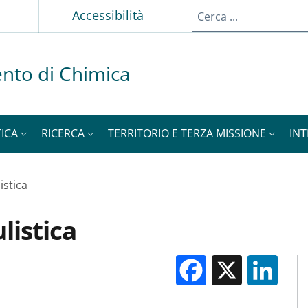
p
Accessibilità
nto di Chimica
ICA
RICERCA
TERRITORIO E TERZA MISSIONE
IN
stica
istica
Facebook
X
Li
M