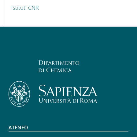
Istituti CNR
Footer menu
ATENEO