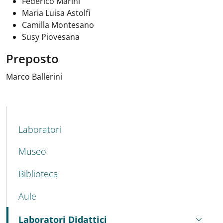
Federico Marini
Maria Luisa Astolfi
Camilla Montesano
Susy Piovesana
Preposto
Marco Ballerini
MENU CEV SECOND NAVIGATION
Laboratori
Museo
Biblioteca
Aule
Laboratori Didattici