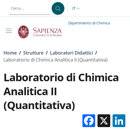
Salta al contenuto principale
Skip to footer content
IT
SELETTORE LINGUA: CURREN
Dipartimento di Chimica
Briciole di pane
Home
/
Strutture
/
Laboratori Didattici
/
Laboratorio di Chimica Analitica II (Quantitativa)
Laboratorio di Chimica
Analitica II
(Quantitativa)
Facebo
X